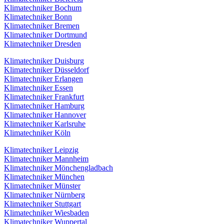
Klimatechniker Bochum
Klimatechniker Bonn
Klimatechniker Bremen
Klimatechniker Dortmund
Klimatechniker Dresden
Klimatechniker Duisburg
Klimatechniker Düsseldorf
Klimatechniker Erlangen
Klimatechniker Essen
Klimatechniker Frankfurt
Klimatechniker Hamburg
Klimatechniker Hannover
Klimatechniker Karlsruhe
Klimatechniker Köln
Klimatechniker Leipzig
Klimatechniker Mannheim
Klimatechniker Mönchengladbach
Klimatechniker München
Klimatechniker Münster
Klimatechniker Nürnberg
Klimatechniker Stuttgart
Klimatechniker Wiesbaden
Klimatechniker Wuppertal