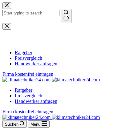
Zum
Inhalt
springen
Keine
Ergebnisse
Ratgeber
Preisvergleich
Handwerker anfragen
Firma kostenfrei eintragen
Ratgeber
Preisvergleich
Handwerker anfragen
Firma kostenfrei eintragen
Suchen
Menü