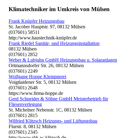
Klimatechniker im Umkreis von Mülsen
Frank Knüpfer Heizungsbau
St. Jacober Hauptstr. 97, 08132 Mülsen
(037601) 58511
http://www.haustechnik-knüpfer.de
Frank Riedel Sanitär- und Heizungsinstallation
08132 Mülsen
(037601) 2852
Weber & Lubjuhn GmbH Heizungsbau u. Solaranlagen
Ortmannsdorfer Str. 26, 08132 Mülsen
(037601) 2249
Wolfgang Hoppe Klempnerei
Voigtlaidener Str. 5, 08132 Mülsen
(037601) 2648
https://www.firma-hoppe.de
Gerd Schneider & Söhne GmbH Meisterbetrieb für
Fliesenverlegung
St. Michelner Nebenstr. 1C, 08132 Mülsen
(037601) 2815
Wilfried Klitzsch Heizungs- und Lüftungsbau
Flurstr. 8, 08132 Mülsen
(037601) 2345
http://www.shk-w-klitzsch.de