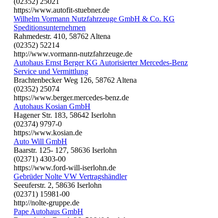
(02352) 25021
https://www.autofit-stuebner.de
Wilhelm Vormann Nutzfahrzeuge GmbH & Co. KG
Speditionsunternehmen
Rahmedestr. 410, 58762 Altena
(02352) 52214
http://www.vormann-nutzfahrzeuge.de
Autohaus Ernst Berger KG Autorisierter Mercedes-Benz
Service und Vermittlung
Brachtenbecker Weg 126, 58762 Altena
(02352) 25074
https://www.berger.mercedes-benz.de
Autohaus Kosian GmbH
Hagener Str. 183, 58642 Iserlohn
(02374) 9797-0
https://www.kosian.de
Auto Will GmbH
Baarstr. 125- 127, 58636 Iserlohn
(02371) 4303-00
https://www.ford-will-iserlohn.de
Gebrüder Nolte VW Vertragshändler
Seeuferstr. 2, 58636 Iserlohn
(02371) 15981-00
http://nolte-gruppe.de
Pape Autohaus GmbH