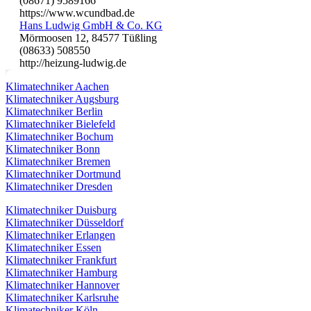
(08671) 9589166
https://www.wcundbad.de
Hans Ludwig GmbH & Co. KG
Mörmoosen 12, 84577 Tüßling
(08633) 508550
http://heizung-ludwig.de
Klimatechniker Aachen
Klimatechniker Augsburg
Klimatechniker Berlin
Klimatechniker Bielefeld
Klimatechniker Bochum
Klimatechniker Bonn
Klimatechniker Bremen
Klimatechniker Dortmund
Klimatechniker Dresden
Klimatechniker Duisburg
Klimatechniker Düsseldorf
Klimatechniker Erlangen
Klimatechniker Essen
Klimatechniker Frankfurt
Klimatechniker Hamburg
Klimatechniker Hannover
Klimatechniker Karlsruhe
Klimatechniker Köln