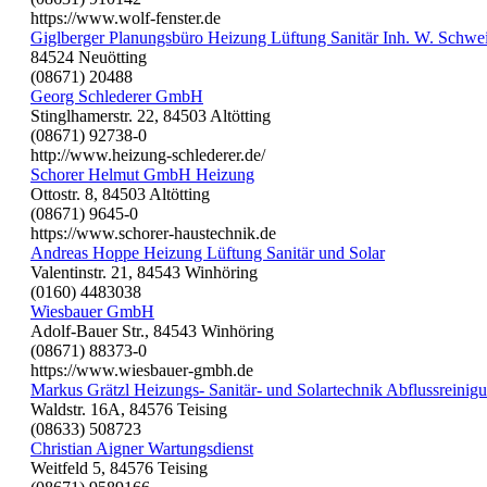
https://www.wolf-fenster.de
Giglberger Planungsbüro Heizung Lüftung Sanitär Inh. W. Schwe
84524 Neuötting
(08671) 20488
Georg Schlederer GmbH
Stinglhamerstr. 22, 84503 Altötting
(08671) 92738-0
http://www.heizung-schlederer.de/
Schorer Helmut GmbH Heizung
Ottostr. 8, 84503 Altötting
(08671) 9645-0
https://www.schorer-haustechnik.de
Andreas Hoppe Heizung Lüftung Sanitär und Solar
Valentinstr. 21, 84543 Winhöring
(0160) 4483038
Wiesbauer GmbH
Adolf-Bauer Str., 84543 Winhöring
(08671) 88373-0
https://www.wiesbauer-gmbh.de
Markus Grätzl Heizungs- Sanitär- und Solartechnik Abflussreinig
Waldstr. 16A, 84576 Teising
(08633) 508723
Christian Aigner Wartungsdienst
Weitfeld 5, 84576 Teising