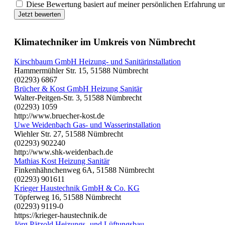
Diese Bewertung basiert auf meiner persönlichen Erfahrung u
Jetzt bewerten
Klimatechniker im Umkreis von Nümbrecht
Kirschbaum GmbH Heizung- und Sanitärinstallation
Hammermühler Str. 15, 51588 Nümbrecht
(02293) 6867
Brücher & Kost GmbH Heizung Sanitär
Walter-Peitgen-Str. 3, 51588 Nümbrecht
(02293) 1059
http://www.bruecher-kost.de
Uwe Weidenbach Gas- und Wasserinstallation
Wiehler Str. 27, 51588 Nümbrecht
(02293) 902240
http://www.shk-weidenbach.de
Mathias Kost Heizung Sanitär
Finkenhähnchenweg 6A, 51588 Nümbrecht
(02293) 901611
Krieger Haustechnik GmbH & Co. KG
Töpferweg 16, 51588 Nümbrecht
(02293) 9119-0
https://krieger-haustechnik.de
Jörg Pätzold Heizungs- und Lüftungsbau