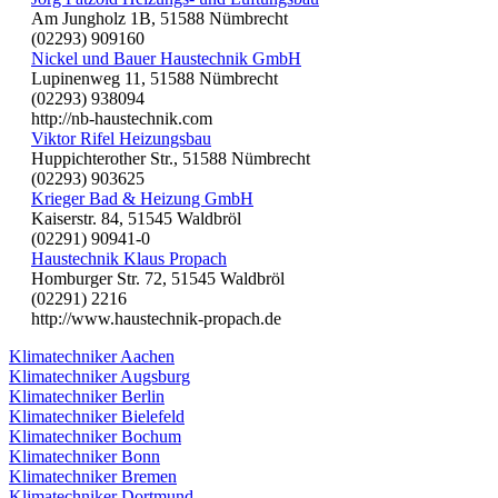
Am Jungholz 1B, 51588 Nümbrecht
(02293) 909160
Nickel und Bauer Haustechnik GmbH
Lupinenweg 11, 51588 Nümbrecht
(02293) 938094
http://nb-haustechnik.com
Viktor Rifel Heizungsbau
Huppichterother Str., 51588 Nümbrecht
(02293) 903625
Krieger Bad & Heizung GmbH
Kaiserstr. 84, 51545 Waldbröl
(02291) 90941-0
Haustechnik Klaus Propach
Homburger Str. 72, 51545 Waldbröl
(02291) 2216
http://www.haustechnik-propach.de
Klimatechniker Aachen
Klimatechniker Augsburg
Klimatechniker Berlin
Klimatechniker Bielefeld
Klimatechniker Bochum
Klimatechniker Bonn
Klimatechniker Bremen
Klimatechniker Dortmund