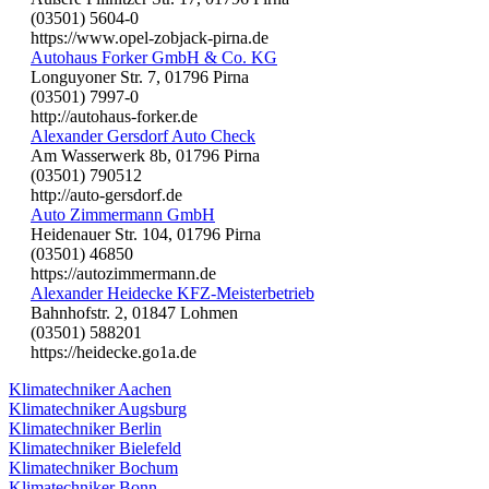
(03501) 5604-0
https://www.opel-zobjack-pirna.de
Autohaus Forker GmbH & Co. KG
Longuyoner Str. 7, 01796 Pirna
(03501) 7997-0
http://autohaus-forker.de
Alexander Gersdorf Auto Check
Am Wasserwerk 8b, 01796 Pirna
(03501) 790512
http://auto-gersdorf.de
Auto Zimmermann GmbH
Heidenauer Str. 104, 01796 Pirna
(03501) 46850
https://autozimmermann.de
Alexander Heidecke KFZ-Meisterbetrieb
Bahnhofstr. 2, 01847 Lohmen
(03501) 588201
https://heidecke.go1a.de
Klimatechniker Aachen
Klimatechniker Augsburg
Klimatechniker Berlin
Klimatechniker Bielefeld
Klimatechniker Bochum
Klimatechniker Bonn