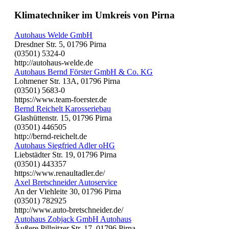
Klimatechniker im Umkreis von Pirna
Autohaus Welde GmbH
Dresdner Str. 5, 01796 Pirna
(03501) 5324-0
http://autohaus-welde.de
Autohaus Bernd Förster GmbH & Co. KG
Lohmener Str. 13A, 01796 Pirna
(03501) 5683-0
https://www.team-foerster.de
Bernd Reichelt Karosseriebau
Glashüttenstr. 15, 01796 Pirna
(03501) 446505
http://bernd-reichelt.de
Autohaus Siegfried Adler oHG
Liebstädter Str. 19, 01796 Pirna
(03501) 443357
https://www.renaultadler.de/
Axel Bretschneider Autoservice
An der Viehleite 30, 01796 Pirna
(03501) 782925
http://www.auto-bretschneider.de/
Autohaus Zobjack GmbH Autohaus
Äußere Pillnitzer Str. 17, 01796 Pirna