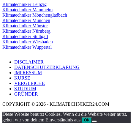
Klimatechniker Leipzig
Klimatechniker Mannheim
Klimatechniker Mönchengladbach
Klimatechniker München
Klimatechniker Münster
Klimatechniker Nürnberg
Klimatechniker Stuttgart
Klimatechniker Wiesbaden
Klimatechniker Wuppertal
DISCLAIMER
DATENSCHUTZERKLÄRUNG
IMPRESSUM
KURSE
VERGLEICHE
STUDIUM
GRÜNDER
COPYRIGHT © 2026 - KLIMATECHNIKER24.COM
Diese Website benutzt Cookies. Wenn du die Website weiter nutzt,
gehen wir von deinem Einverständnis aus.
OK