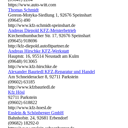
https://www.auto-witt.com
Thomas Schmidt
Gereon-Motyka-Siedlung 1, 92676 Speinshart
(09645) 490
http://www.kfz-schmidt-speinshart.de
Andreas Diepold KFZ-Meisterbetrieb
Kirchenthumbacher Str. 17, 92676 Speinshart
(09645) 918696
http://kfz-diepold.autofitpartner.de
Andreas Hirschke KFZ-Werkstatt
Hauptstr. 16, 95514 Neustadt am Kulm
(09648) 913065
http://www.kfz-hirschke.de
Alexander Bauriedl KFZ-Reparatur und Handel
Am Schneideracker 8, 92711 Parkstein
(09602) 63185
http://www.kfzbauriedl.de
Kfz Hösl
92711 Parkstein
(09602) 618822
http://www.kfz-hoesl.de
Enslein & Schönberger GmbH
Bahnhofstr. 24, 92681 Erbendorf
(09682) 18292-0