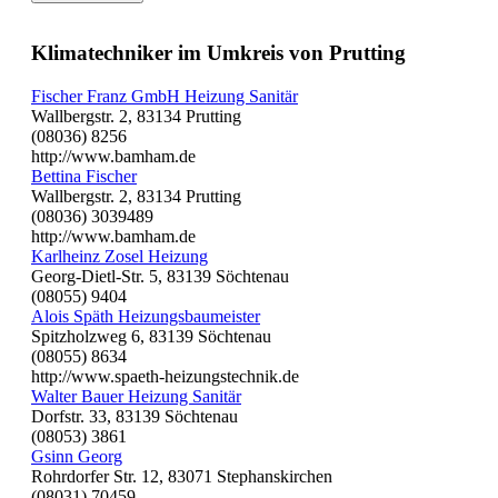
Klimatechniker im Umkreis von Prutting
Fischer Franz GmbH Heizung Sanitär
Wallbergstr. 2, 83134 Prutting
(08036) 8256
http://www.bamham.de
Bettina Fischer
Wallbergstr. 2, 83134 Prutting
(08036) 3039489
http://www.bamham.de
Karlheinz Zosel Heizung
Georg-Dietl-Str. 5, 83139 Söchtenau
(08055) 9404
Alois Späth Heizungsbaumeister
Spitzholzweg 6, 83139 Söchtenau
(08055) 8634
http://www.spaeth-heizungstechnik.de
Walter Bauer Heizung Sanitär
Dorfstr. 33, 83139 Söchtenau
(08053) 3861
Gsinn Georg
Rohrdorfer Str. 12, 83071 Stephanskirchen
(08031) 70459