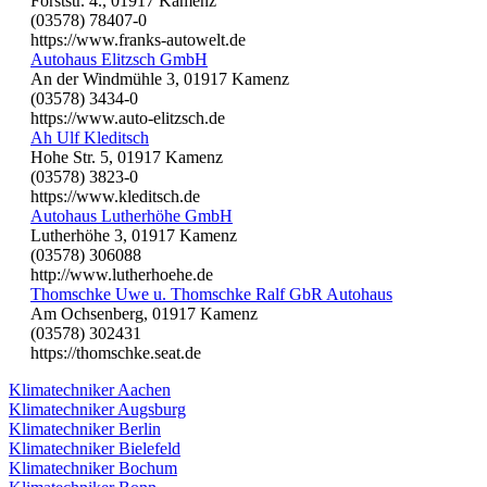
Forststr. 4., 01917 Kamenz
(03578) 78407-0
https://www.franks-autowelt.de
Autohaus Elitzsch GmbH
An der Windmühle 3, 01917 Kamenz
(03578) 3434-0
https://www.auto-elitzsch.de
Ah Ulf Kleditsch
Hohe Str. 5, 01917 Kamenz
(03578) 3823-0
https://www.kleditsch.de
Autohaus Lutherhöhe GmbH
Lutherhöhe 3, 01917 Kamenz
(03578) 306088
http://www.lutherhoehe.de
Thomschke Uwe u. Thomschke Ralf GbR Autohaus
Am Ochsenberg, 01917 Kamenz
(03578) 302431
https://thomschke.seat.de
Klimatechniker Aachen
Klimatechniker Augsburg
Klimatechniker Berlin
Klimatechniker Bielefeld
Klimatechniker Bochum