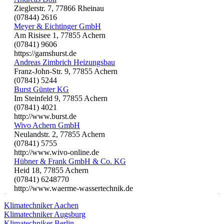
Zieglerstr. 7, 77866 Rheinau
(07844) 2616
Meyer & Eichtinger GmbH
Am Risisee 1, 77855 Achern
(07841) 9606
https://gamshurst.de
Andreas Zimbrich Heizungsbau
Franz-John-Str. 9, 77855 Achern
(07841) 5244
Burst Günter KG
Im Steinfeld 9, 77855 Achern
(07841) 4021
http://www.burst.de
Wivo Achern GmbH
Neulandstr. 2, 77855 Achern
(07841) 5755
http://www.wivo-online.de
Hübner & Frank GmbH & Co. KG
Heid 18, 77855 Achern
(07841) 6248770
http://www.waerme-wassertechnik.de
Klimatechniker Aachen
Klimatechniker Augsburg
Klimatechniker Berlin