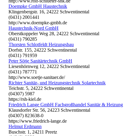
http://www.rolf-schlueter-shk.de
Doempke GmbH Haustechnik
Klingenbergstr. 16, 24222 Schwentinental
(0431) 2001441
http://www.doempke-gmbh.de
Haustechnik-Nord GmbH
Oberstkoppeler Weg 28, 24222 Schwentinental
(0431) 790285
Thorsten Schlotfeldt Heizungsbau
Dorfstr. 155, 24222 Schwentinental
(0431) 791959
Peter Sötje Sanitärtechnik GmbH
Liesenhörnweg 12, 24222 Schwentinental
(0431) 787771
http://www.soetje-sanitaer.de/
Richter Sanitär- und Heizungstechnik Solartechnik
Teichstr. 5, 24222 Schwentinental
(04307) 5987
https://rsh-kiel.de
Friedrich Lange GmbH Fachgroßhandel Sanitär & Heizung
Klausdorfer Str. 56, 24223 Schwentinental
(04307) 823638-0
https://www.friedrich-lange.de
Helmut Erdmann
Buschstr. 1, 24211 Preetz