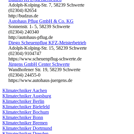
Adolph-Kolping-Str. 7, 58239 Schwerte
(02304) 82654
http://budzus.de
Autohaus Pflug GmbH & Co. KG
Sonnenstr. 1- 5, 58239 Schwerte
(02304) 240340
http://autohaus-pflug.de
Diego Scheuenpflug KFZ-Meisterbetrieb
Adolph-Kolping-Str. 15, 58239 Schwerte
(02304) 9104747
https://www.scheuenpflug-schwerte.de
Jürgens GmbH Center Schwerte
Wandhofener Str. 19, 58239 Schwerte
(02304) 24455-0
https://www.autohaus-juergens.de
Klimatechniker Aachen
Klimatechniker Augsburg
Klimatechniker Berlin
Klimatechniker Bielefeld
Klimatechniker Bochum
Klimatechniker Bonn
Klimatechniker Bremen
Klimatechniker Dortmund
Klimatechniker Dresden