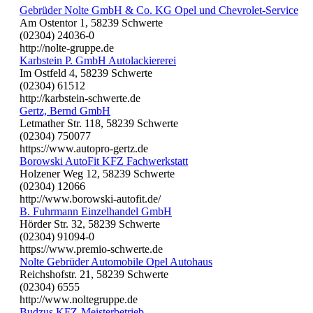
Gebrüder Nolte GmbH & Co. KG Opel und Chevrolet-Service
Am Ostentor 1, 58239 Schwerte
(02304) 24036-0
http://nolte-gruppe.de
Karbstein P. GmbH Autolackiererei
Im Ostfeld 4, 58239 Schwerte
(02304) 61512
http://karbstein-schwerte.de
Gertz, Bernd GmbH
Letmather Str. 118, 58239 Schwerte
(02304) 750077
https://www.autopro-gertz.de
Borowski AutoFit KFZ Fachwerkstatt
Holzener Weg 12, 58239 Schwerte
(02304) 12066
http://www.borowski-autofit.de/
B. Fuhrmann Einzelhandel GmbH
Hörder Str. 32, 58239 Schwerte
(02304) 91094-0
https://www.premio-schwerte.de
Nolte Gebrüder Automobile Opel Autohaus
Reichshofstr. 21, 58239 Schwerte
(02304) 6555
http://www.noltegruppe.de
Budzus KFZ-Meisterbetrieb