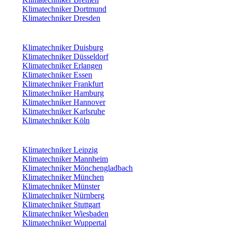
Klimatechniker Dortmund
Klimatechniker Dresden
Klimatechniker Duisburg
Klimatechniker Düsseldorf
Klimatechniker Erlangen
Klimatechniker Essen
Klimatechniker Frankfurt
Klimatechniker Hamburg
Klimatechniker Hannover
Klimatechniker Karlsruhe
Klimatechniker Köln
Klimatechniker Leipzig
Klimatechniker Mannheim
Klimatechniker Mönchengladbach
Klimatechniker München
Klimatechniker Münster
Klimatechniker Nürnberg
Klimatechniker Stuttgart
Klimatechniker Wiesbaden
Klimatechniker Wuppertal