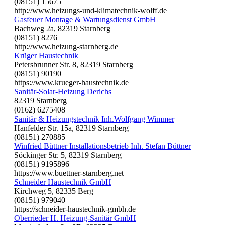
(08151) 15675
http://www.heizungs-und-klimatechnik-wolff.de
Gasfeuer Montage & Wartungsdienst GmbH
Bachweg 2a, 82319 Starnberg
(08151) 8276
http://www.heizung-starnberg.de
Krüger Haustechnik
Petersbrunner Str. 8, 82319 Starnberg
(08151) 90190
https://www.krueger-haustechnik.de
Sanitär-Solar-Heizung Derichs
82319 Starnberg
(0162) 6275408
Sanitär & Heizungstechnik Inh.Wolfgang Wimmer
Hanfelder Str. 15a, 82319 Starnberg
(08151) 270885
Winfried Büttner Installationsbetrieb Inh. Stefan Büttner
Söckinger Str. 5, 82319 Starnberg
(08151) 9195896
https://www.buettner-starnberg.net
Schneider Haustechnik GmbH
Kirchweg 5, 82335 Berg
(08151) 979040
https://schneider-haustechnik-gmbh.de
Oberrieder H. Heizung-Sanitär GmbH