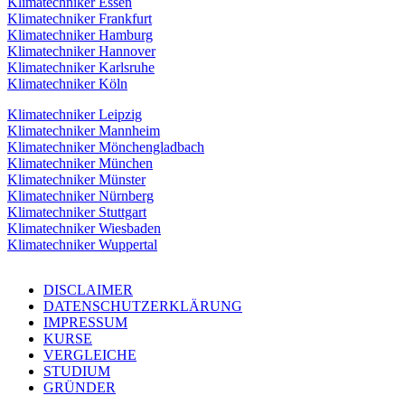
Klimatechniker Essen
Klimatechniker Frankfurt
Klimatechniker Hamburg
Klimatechniker Hannover
Klimatechniker Karlsruhe
Klimatechniker Köln
Klimatechniker Leipzig
Klimatechniker Mannheim
Klimatechniker Mönchengladbach
Klimatechniker München
Klimatechniker Münster
Klimatechniker Nürnberg
Klimatechniker Stuttgart
Klimatechniker Wiesbaden
Klimatechniker Wuppertal
DISCLAIMER
DATENSCHUTZERKLÄRUNG
IMPRESSUM
KURSE
VERGLEICHE
STUDIUM
GRÜNDER