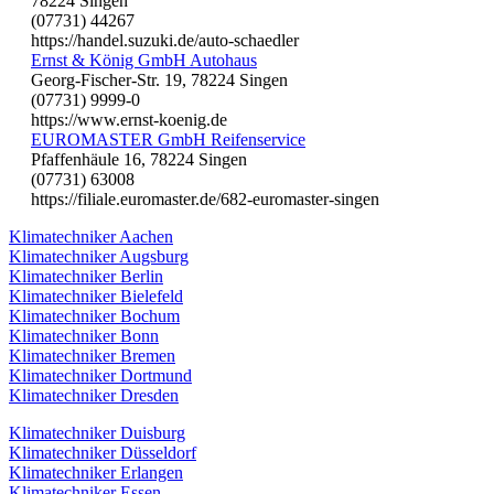
78224 Singen
(07731) 44267
https://handel.suzuki.de/auto-schaedler
Ernst & König GmbH Autohaus
Georg-Fischer-Str. 19, 78224 Singen
(07731) 9999-0
https://www.ernst-koenig.de
EUROMASTER GmbH Reifenservice
Pfaffenhäule 16, 78224 Singen
(07731) 63008
https://filiale.euromaster.de/682-euromaster-singen
Klimatechniker Aachen
Klimatechniker Augsburg
Klimatechniker Berlin
Klimatechniker Bielefeld
Klimatechniker Bochum
Klimatechniker Bonn
Klimatechniker Bremen
Klimatechniker Dortmund
Klimatechniker Dresden
Klimatechniker Duisburg
Klimatechniker Düsseldorf
Klimatechniker Erlangen
Klimatechniker Essen