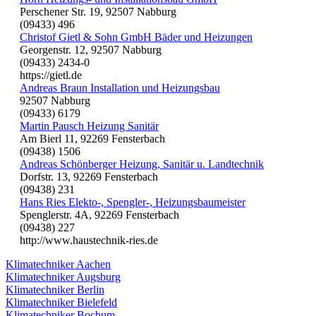
Perschener Str. 19, 92507 Nabburg
(09433) 496
Christof Gietl & Sohn GmbH Bäder und Heizungen
Georgenstr. 12, 92507 Nabburg
(09433) 2434-0
https://gietl.de
Andreas Braun Installation und Heizungsbau
92507 Nabburg
(09433) 6179
Martin Pausch Heizung Sanitär
Am Bierl 11, 92269 Fensterbach
(09438) 1506
Andreas Schönberger Heizung, Sanitär u. Landtechnik
Dorfstr. 13, 92269 Fensterbach
(09438) 231
Hans Ries Elekto-, Spengler-, Heizungsbaumeister
Spenglerstr. 4A, 92269 Fensterbach
(09438) 227
http://www.haustechnik-ries.de
Klimatechniker Aachen
Klimatechniker Augsburg
Klimatechniker Berlin
Klimatechniker Bielefeld
Klimatechniker Bochum