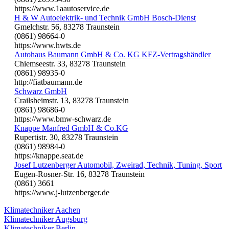
https://www.1aautoservice.de
H & W Autoelektrik- und Technik GmbH Bosch-Dienst
Gmelchstr. 56, 83278 Traunstein
(0861) 98664-0
https://www.hwts.de
Autohaus Baumann GmbH & Co. KG KFZ-Vertragshändler
Chiemseestr. 33, 83278 Traunstein
(0861) 98935-0
http://fiatbaumann.de
Schwarz GmbH
Crailsheimstr. 13, 83278 Traunstein
(0861) 98686-0
https://www.bmw-schwarz.de
Knappe Manfred GmbH & Co.KG
Rupertistr. 30, 83278 Traunstein
(0861) 98984-0
https://knappe.seat.de
Josef Lutzenberger Automobil, Zweirad, Technik, Tuning, Sport
Eugen-Rosner-Str. 16, 83278 Traunstein
(0861) 3661
https://www.j-lutzenberger.de
Klimatechniker Aachen
Klimatechniker Augsburg
Klimatechniker Berlin