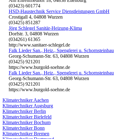
Am Ehrenfriedhof 18, 04838 Eilenburg
(03423) 601774
HSD-Haustechnik Service Dienstleistungen GmbH
Crostigall 4, 04808 Wurzen
(03425) 851287
Jörg Schlegel Sanitär-Heizung-Klima
Dorfstr. 3, 04808 Wurzen
(034261) 61365
http://www.sanitaer-schlegel.de
Falk Lieder San., Heiz., Spenglerei u. Schornsteinbau
Georg-Schumann-Str. 63, 04808 Wurzen
(03425) 921201
https://www.burgold-soehne.de
Falk Lieder San., Heiz., Spenglerei u. Schornsteinbau
Georg-Schumann-Str. 63, 04808 Wurzen
(03425) 921201
https://www.burgold-soehne.de
Klimatechniker Aachen
Klimatechniker Augsburg
Klimatechniker Berlin
Klimatechniker Bielefeld
Klimatechniker Bochum
Klimatechniker Bonn
Klimatechniker Bremen