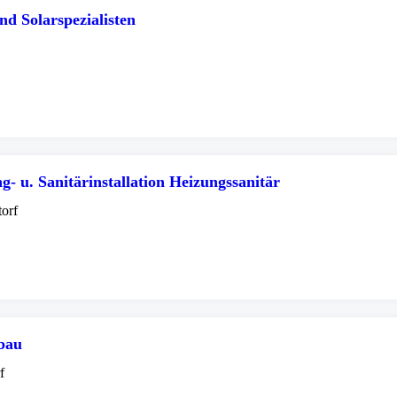
d Solarspezialisten
 u. Sanitärinstallation Heizungssanitär
orf
sbau
f