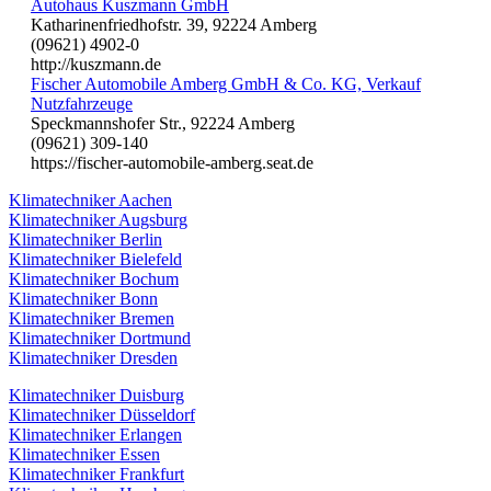
Autohaus Kuszmann GmbH
Katharinenfriedhofstr. 39, 92224 Amberg
(09621) 4902-0
http://kuszmann.de
Fischer Automobile Amberg GmbH & Co. KG, Verkauf
Nutzfahrzeuge
Speckmannshofer Str., 92224 Amberg
(09621) 309-140
https://fischer-automobile-amberg.seat.de
Klimatechniker Aachen
Klimatechniker Augsburg
Klimatechniker Berlin
Klimatechniker Bielefeld
Klimatechniker Bochum
Klimatechniker Bonn
Klimatechniker Bremen
Klimatechniker Dortmund
Klimatechniker Dresden
Klimatechniker Duisburg
Klimatechniker Düsseldorf
Klimatechniker Erlangen
Klimatechniker Essen
Klimatechniker Frankfurt