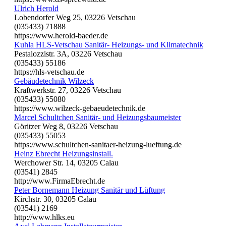
Ulrich Herold
Lobendorfer Weg 25, 03226 Vetschau
(035433) 71888
https://www.herold-baeder.de
Kuhla HLS-Vetschau Sanitär- Heizungs- und Klimatechnik
Pestalozzistr. 3A, 03226 Vetschau
(035433) 55186
https://hls-vetschau.de
Gebäudetechnik Wilzeck
Kraftwerkstr. 27, 03226 Vetschau
(035433) 55080
https://www.wilzeck-gebaeudetechnik.de
Marcel Schultchen Sanitär- und Heizungsbaumeister
Göritzer Weg 8, 03226 Vetschau
(035433) 55053
https://www.schultchen-sanitaer-heizung-lueftung.de
Heinz Ebrecht Heizungsinstall.
Werchower Str. 14, 03205 Calau
(03541) 2845
http://www.FirmaEbrecht.de
Peter Bornemann Heizung Sanitär und Lüftung
Kirchstr. 30, 03205 Calau
(03541) 2169
http://www.hlks.eu