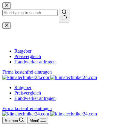
Zum
Inhalt
springen
Keine
Ergebnisse
Ratgeber
Preisvergleich
Handwerker anfragen
Firma kostenfrei eintragen
Ratgeber
Preisvergleich
Handwerker anfragen
Firma kostenfrei eintragen
Suchen
Menü