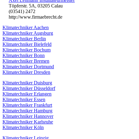
Axel Lehmann Installateurmeister
Töpferstr. 5A, 03205 Calau
(03541) 2472
http://www.firmaebrecht.de
Klimatechniker Aachen
Klimatechniker Augsburg
Klimatechniker Berlin
Klimatechniker Bielefeld
Klimatechniker Bochum
Klimatechniker Bonn
Klimatechniker Bremen
Klimatechniker Dortmund
Klimatechniker Dresden
Klimatechniker Duisburg
Klimatechniker Düsseldorf
Klimatechniker Erlangen
Klimatechniker Essen
Klimatechniker Frankfurt
Klimatechniker Hamburg
Klimatechniker Hannover
Klimatechniker Karlsruhe
Klimatechniker Köln
Klimatechniker Leipzig