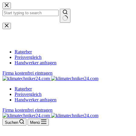
Zum
Inhalt
springen
Keine
Ergebnisse
Ratgeber
Preisvergleich
Handwerker anfragen
Firma kostenfrei eintragen
Ratgeber
Preisvergleich
Handwerker anfragen
Firma kostenfrei eintragen
Suchen
Menü