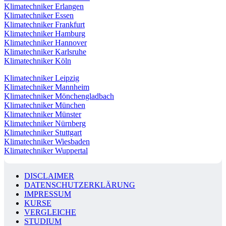
Klimatechniker Erlangen
Klimatechniker Essen
Klimatechniker Frankfurt
Klimatechniker Hamburg
Klimatechniker Hannover
Klimatechniker Karlsruhe
Klimatechniker Köln
Klimatechniker Leipzig
Klimatechniker Mannheim
Klimatechniker Mönchengladbach
Klimatechniker München
Klimatechniker Münster
Klimatechniker Nürnberg
Klimatechniker Stuttgart
Klimatechniker Wiesbaden
Klimatechniker Wuppertal
DISCLAIMER
DATENSCHUTZERKLÄRUNG
IMPRESSUM
KURSE
VERGLEICHE
STUDIUM