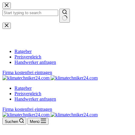
Zum
Inhalt
springen
Keine
Ergebnisse
Ratgeber
Preisvergleich
Handwerker anfragen
Firma kostenfrei eintragen
Ratgeber
Preisvergleich
Handwerker anfragen
Firma kostenfrei eintragen
Suchen
Menü