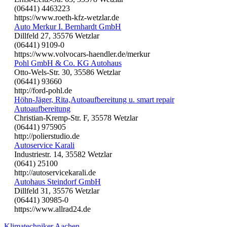
(06441) 4463223
https://www.roeth-kfz-wetzlar.de
Auto Merkur I. Bernhardt GmbH
Dillfeld 27, 35576 Wetzlar
(06441) 9109-0
https://www.volvocars-haendler.de/merkur
Pohl GmbH & Co. KG Autohaus
Otto-Wels-Str. 30, 35586 Wetzlar
(06441) 93660
http://ford-pohl.de
Höhn-Jäger, Rita,Autoaufbereitung u. smart repair
Autoaufbereitung
Christian-Kremp-Str. F, 35578 Wetzlar
(06441) 975905
http://polierstudio.de
Autoservice Karali
Industriestr. 14, 35582 Wetzlar
(0641) 25100
http://autoservicekarali.de
Autohaus Steindorf GmbH
Dillfeld 31, 35576 Wetzlar
(06441) 30985-0
https://www.allrad24.de
Klimatechniker Aachen