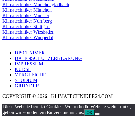
Klimatechniker Mönchengladbach
Klimatechniker München
Klimatechniker Münster
Klimatechniker Nürnberg
Klimatechniker Stuttgart
Klimatechniker Wiesbaden
Klimatechniker Wuppertal
DISCLAIMER
DATENSCHUTZERKLÄRUNG
IMPRESSUM
KURSE
VERGLEICHE
STUDIUM
GRÜNDER
COPYRIGHT © 2026 - KLIMATECHNIKER24.COM
Diese Website benutzt Cookies. Wenn du die Website weiter nutzt,
gehen wir von deinem Einverständnis aus.
OK