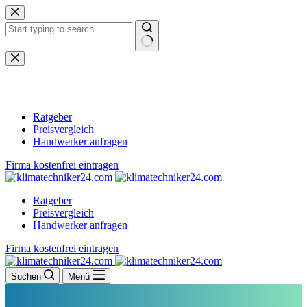
Zum
Inhalt
springen
Keine
Ergebnisse
Ratgeber
Preisvergleich
Handwerker anfragen
Firma kostenfrei eintragen
Ratgeber
Preisvergleich
Handwerker anfragen
Firma kostenfrei eintragen
Suchen
Menü