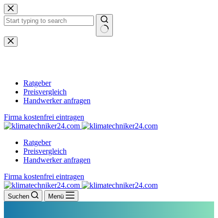
Zum
Inhalt
springen
Keine
Ergebnisse
Ratgeber
Preisvergleich
Handwerker anfragen
Firma kostenfrei eintragen
Ratgeber
Preisvergleich
Handwerker anfragen
Firma kostenfrei eintragen
Suchen
Menü