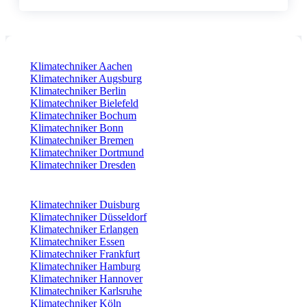
Klimatechniker Aachen
Klimatechniker Augsburg
Klimatechniker Berlin
Klimatechniker Bielefeld
Klimatechniker Bochum
Klimatechniker Bonn
Klimatechniker Bremen
Klimatechniker Dortmund
Klimatechniker Dresden
Klimatechniker Duisburg
Klimatechniker Düsseldorf
Klimatechniker Erlangen
Klimatechniker Essen
Klimatechniker Frankfurt
Klimatechniker Hamburg
Klimatechniker Hannover
Klimatechniker Karlsruhe
Klimatechniker Köln