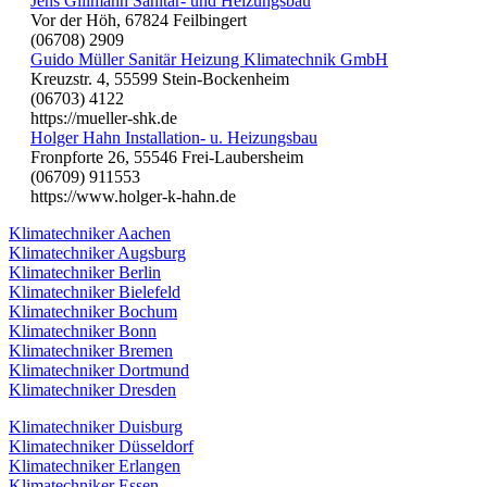
Jens Gillmann Sanitär- und Heizungsbau
Vor der Höh, 67824 Feilbingert
(06708) 2909
Guido Müller Sanitär Heizung Klimatechnik GmbH
Kreuzstr. 4, 55599 Stein-Bockenheim
(06703) 4122
https://mueller-shk.de
Holger Hahn Installation- u. Heizungsbau
Fronpforte 26, 55546 Frei-Laubersheim
(06709) 911553
https://www.holger-k-hahn.de
Klimatechniker Aachen
Klimatechniker Augsburg
Klimatechniker Berlin
Klimatechniker Bielefeld
Klimatechniker Bochum
Klimatechniker Bonn
Klimatechniker Bremen
Klimatechniker Dortmund
Klimatechniker Dresden
Klimatechniker Duisburg
Klimatechniker Düsseldorf
Klimatechniker Erlangen
Klimatechniker Essen