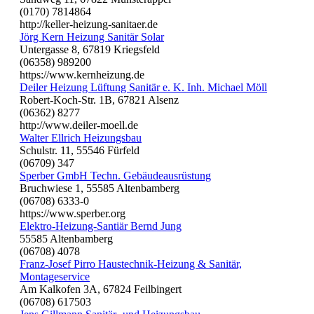
(0170) 7814864
http://keller-heizung-sanitaer.de
Jörg Kern Heizung Sanitär Solar
Untergasse 8, 67819 Kriegsfeld
(06358) 989200
https://www.kernheizung.de
Deiler Heizung Lüftung Sanitär e. K. Inh. Michael Möll
Robert-Koch-Str. 1B, 67821 Alsenz
(06362) 8277
http://www.deiler-moell.de
Walter Ellrich Heizungsbau
Schulstr. 11, 55546 Fürfeld
(06709) 347
Sperber GmbH Techn. Gebäudeausrüstung
Bruchwiese 1, 55585 Altenbamberg
(06708) 6333-0
https://www.sperber.org
Elektro-Heizung-Santiär Bernd Jung
55585 Altenbamberg
(06708) 4078
Franz-Josef Pirro Haustechnik-Heizung & Sanitär,
Montageservice
Am Kalkofen 3A, 67824 Feilbingert
(06708) 617503